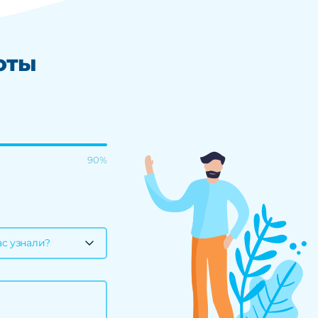
оты
90%
ас узнали?