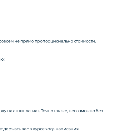
, совсем не прямо пропорционально стоимости.
ию:
ку на антиплагиат. Точно так же, невозможно без
 держать вас в курсе хода написания.