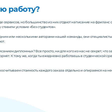
ю работу?
е сервисов, но большинство из них отдают написание на фриланс ст
ставили условие «без студентов».
одним или несколькими авторами нашей команды, они специалисты
ют.
анием дипломных? Все просто, ни для кого из нас не секрет, что з
окормят. К тому же, когда ты ежедневно работаешь в студенческой с
осчитываем стоимость каждого заказа отдельно и опираемся на не