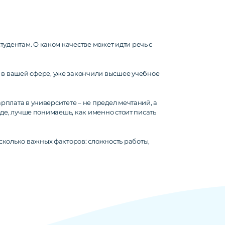
удентам. О каком качестве может идти речь с
 в вашей сфере, уже закончили высшее учебное
арплата в университете – не предел мечтаний, а
реде, лучше понимаешь, как именно стоит писать
сколько важных факторов: сложность работы,