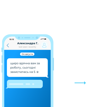
Александра Г.
04 августа
27
щиро вдячна вам за
роботу, сьогодні
захистилась на 5 ☺️
Роботу пр
оцінкою 9