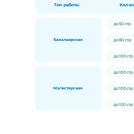
Тип работы
Кол-в
до 50 стр
Бакалаврская
до 80 стр
до 100 стр
до 100 стр
Магистерская
до 100 стр
до 100 стр