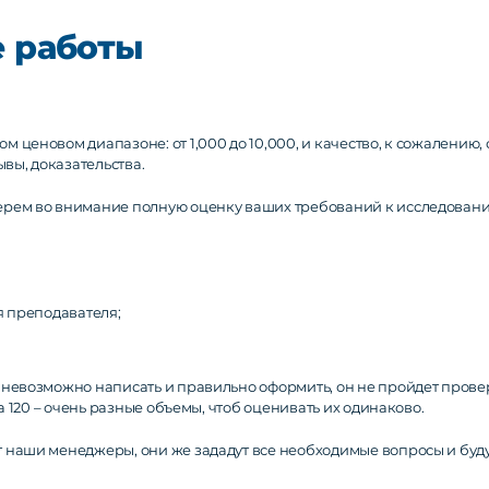
 работы
м ценовом диапазоне: от 1,000 до 10,000, и качество, к сожалению
вы, доказательства.
ерем во внимание полную оценку ваших требований к исследован
 преподавателя;
 невозможно написать и правильно оформить, он не пройдет провер
на 120 – очень разные объемы, чтоб оценивать их одинаково.
 наши менеджеры, они же зададут все необходимые вопросы и будут