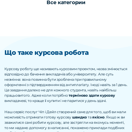
Все категории
Що таке курсова робота
Курсову роботу ще називають курсовим проектом, назва змінюється
відповідно до бачення викладачів або університету. Але суть
незмінна: вона повинна бути зроблена при правильному
оформленні з підтвердженням від антиплагіату. Іноді навіть за 1 день.
Це завдання далеко не для кожного студента, навіть найбільш
працьовитого. Адже коли потрібно
терміново здати курсову
викладачеві, то краще її купити і не паритися у день здачі.
Наш сервіс послуг Чіп і Дейл створений саме для того, щоб ви мали
можливість отримати готову курсову
швидко
та
якісно
. Якщо ж ви
зважилися самі робити курсову, але застрягли на якомусь моменті,
то ми надамо допомогу в написанні, покажемо приклади подібних