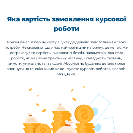
Яка вартість замовлення курсової
роботи
Кожен із нас, в першу чергу, шукає де дешево задовольнити свою
потребу. Не скажемо, що у нас найнижчі ціни на ринку, це не так. Ми
розраховуємо вартість, виходячи з безлічі параметрів: яка тема
роботи, чи має вона практичну частину, її складність, терміни,
вимоги, унікальність і так далі. Абсолютно будь-яка деталь може
вплинути на те, скільки може коштувати курсова робота на сервісі
Чіп і Дейл.