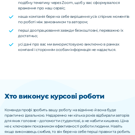
подібну тематику через Zoom, щоб у вас сформувалося
враження про наш сервіс;
наша компанія бере на себе вирішення усіх спірних моментів
по роботі між замовником та автором;
перші доопрацювання завжди безкоштовні, переважно їх
достатньо;
усі дані про вас ми використовуємо виключно в рамках
компанії і стороннім особам інформація не надається.
Хто виконує курсові роботи
Команда профі зробить вашу роботу на відмінно й вона буде
практично ідеальною. Недаремно ми кілька років відбирали авторів
для яких головне – допомогти студентові, а не набити кишеню. Ціна
не є ключовим показником ефективності роботи людини. Навіть
якщо виконавець схибив, то він бере на себе перші правки та робить