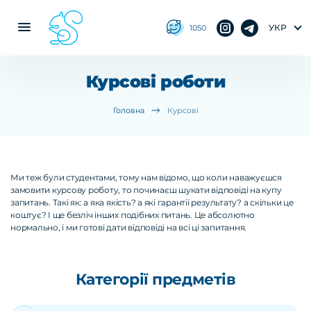
УКР
1050
Курсові роботи
Головна
Курсові
Ми теж були студентами, тому нам відомо, що коли наважуєшся
замовити курсову роботу, то починаєш шукати відповіді на купу
запитань. Такі як: а яка якість? а які гарантії результату? а скільки це
коштує? І ще безліч інших подібних питань. Це абсолютно
нормально, і ми готові дати відповіді на всі ці запитання.
Категорії предметів