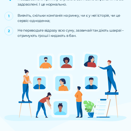
задоволені. І це нормально.
Вивчіть, скільки компанія на ринку, чи є у неї історія, чи це
сервіс-одноденка;
Не переводьте відразу всю суму, зазвичай так діють шахраї –
отримують гроші і кидають в бан.