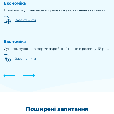
Економіка
Е
Прийняття управлінських рішень в умовах невизначеності
А
Завантажити
Економіка
Е
Сутність функції та форми заробітної плати в розвинутій ринковій економіці
Завантажити
Поширені запитання