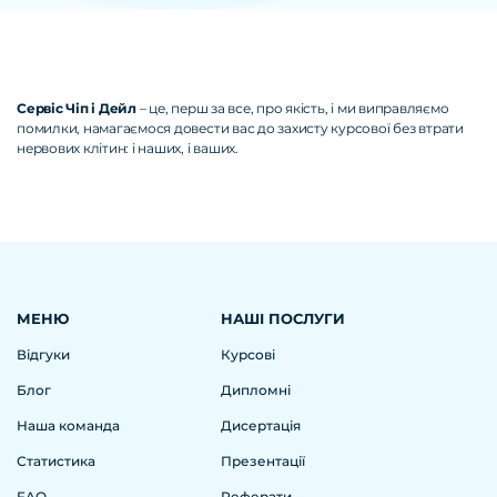
Сервіс Чіп і Дейл
– це, перш за все, про якість, і ми виправляємо
помилки, намагаємося довести вас до захисту курсової без втрати
нервових клітин: і наших, і ваших.
МЕНЮ
НАШІ ПОСЛУГИ
Відгуки
Курсові
Блог
Дипломні
Наша команда
Дисертація
Статистика
Презентації
FAQ
Реферати