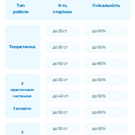
Тип
К-ть
Унікальність
роботи
сторінок
до 25 ст
до 50%
Теоретична
до 30 ст
до 50%
до 50 ст
до 80%
до 30 ст
до 50%
З
практичною
до 40 ст
до 50%
частиною
2 розділи
до 50 ст
до 80%
до 30 ст
до 50%
З