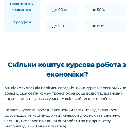
практичною
до 40 ст
до 50%
частиною
3 розділи
до 50 ст
до 80%
Скільки коштує курсова робота з
економіки?
Ми відмовилися від політики середніх цін на курсові з економіки та
воліємо оцінювати кожен проект окремо; це дозволяє встановити
справедливу ціну із урахуванням всіх особливостей роботи.
Вартість курсової роботи з економіки залежить від складності
роботи: доступності інформації, кількості сторінок та практичної
частини, наявності вже виконаної роботи по підприємству
(наприклад, виробнича практика).