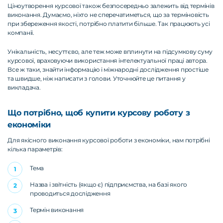
Ціноутворення курсової також безпосередньо залежить від термінів
виконання. Думаємо, ніхто не сперечатиметься, що за терміновість
при збереження якості, потрібно платити більше. Так працюють усі
компанії.
Унікальність, несуттєво, але теж може вплинути на підсумкову суму
курсової, враховуючи використання інтелектуальної праці автора.
Все ж таки, знайти інформацію і міжнародні дослідження простіше
та швидше, ніж написати з голови. Уточнюйте це питання у
викладача.
Що потрібно, щоб купити курсову роботу з
економіки
Для якісного виконання курсової роботи з економіки, нам потрібні
кілька параметрів:
Тема
Назва і звітність (якщо є) підприємства, на базі якого
проводиться дослідження
Термін виконання