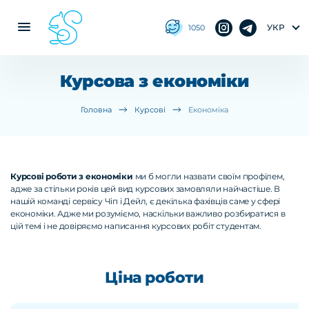
УКР
1050
Курсова з економіки
Головна
Курсові
Економіка
Курсові роботи з економіки
ми б могли назвати своїм профілем,
адже за стільки років цей вид курсових замовляли найчастіше. В
нашій команді сервісу Чіп і Дейл, є декілька фахівців саме у сфері
економіки. Адже ми розуміємо, наскільки важливо розбиратися в
цій темі і не довіряємо написання курсових робіт студентам.
Ціна роботи