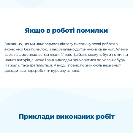
Якщо в роботі помилки
Звичайно, що ми намагаємося відразу писати курсові роботи з
економіки без помилок, і максимально дотримуючись вимог. Але не
все в наших силах, всі ми люди. У тексті дійсно можуть бути помилки
наших авторів, а може і ваш викладач причепитися до чого-небудь.
На жаль, таке трапляється. А іноді і повністю змінюють весь зміст,
доводиться переробляти курсову заново.
Приклади виконаних робіт