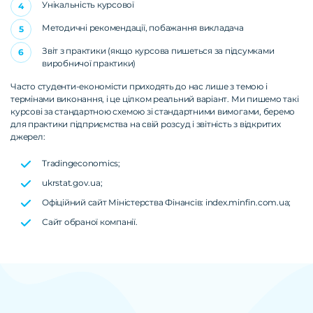
Унікальність курсової
Методичні рекомендації, побажання викладача
Звіт з практики (якщо курсова пишеться за підсумками
виробничої практики)
Часто студенти-економісти приходять до нас лише з темою і
термінами виконання, і це цілком реальний варіант. Ми пишемо такі
курсові за стандартною схемою зі стандартними вимогами, беремо
для практики підприємства на свій розсуд і звітність з відкритих
джерел:
Tradingeconomics;
ukrstat.gov.ua;
Офіційний сайт Міністерства Фінансів: index.minfin.com.ua;
Сайт обраної компанії.