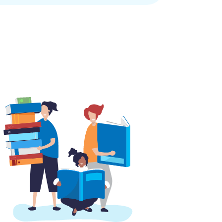
урсової роботи є 50% при перевірці, а
виконаємо цю вимогу.