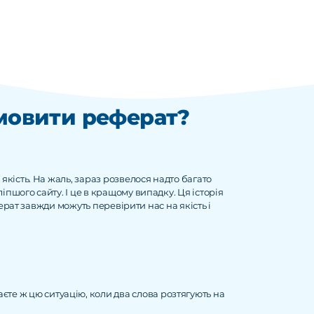
амовити реферат?
якість. На жаль, зараз розвелося надто багато
пшого сайту. І це в кращому випадку. Ця історія
еферат завжди можуть перевірити нас на якість і
єте ж цю ситуацію, коли два слова розтягують на