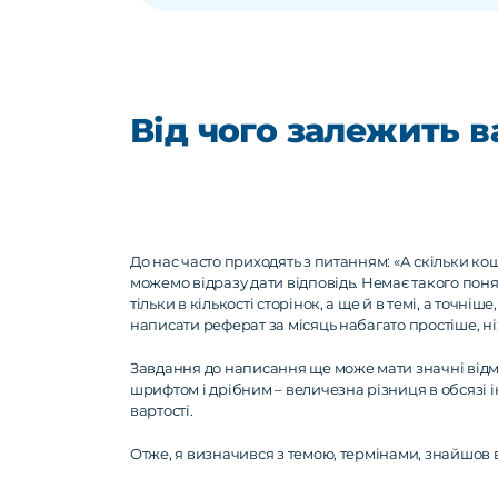
Курсові та дипломні роботи завжди прохо
для дипломної роботи - 80%. Ви зможете 
Від чого залежить в
До нас часто приходять з питанням: «А скільки кошт
можемо відразу дати відповідь. Немає такого поня
тільки в кількості сторінок, а ще й в темі, а точніше
написати реферат за місяць набагато простіше, ні
Завдання до написання ще може мати значні відмі
шрифтом і дрібним – величезна різниця в обсязі і
вартості.
Отже, я визначився з темою, термінами, знайшов 