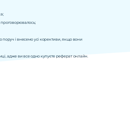
а;
ь проговорювалось;
о поруч і внесемо усі корективи, якщо вони
ниці, адже ви все одно купуєте реферат онлайн.