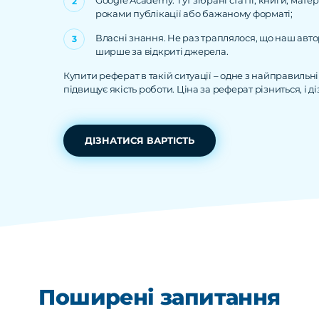
Google Academy. Тут зібрані статті, книги, ма
роками публікації або бажаному форматі;
Власні знання. Не раз траплялося, що наш автор
ширше за відкриті джерела.
Купити реферат в такій ситуації – одне з найправильн
підвищує якість роботи. Ціна за реферат різниться, і 
ДІЗНАТИСЯ ВАРТІСТЬ
Поширені запитання