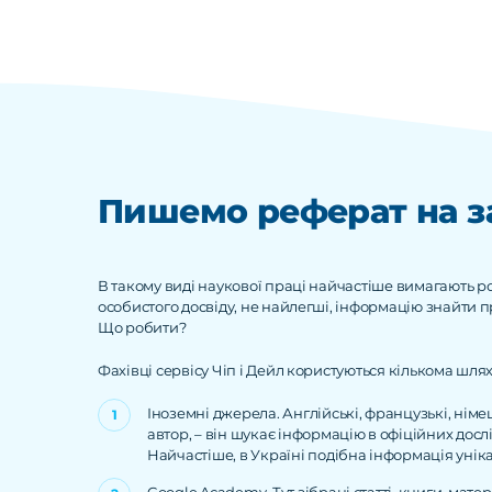
Пишемо реферат на з
В такому виді наукової праці найчастіше вимагають роз
особистого досвіду, не найлегші, інформацію знайти 
Що робити?
Фахівці сервісу Чіп і Дейл користуються кількома шл
Іноземні джерела. Англійські, французькі, німец
автор, – він шукає інформацію в офіційних досл
Найчастіше, в Україні подібна інформація унік