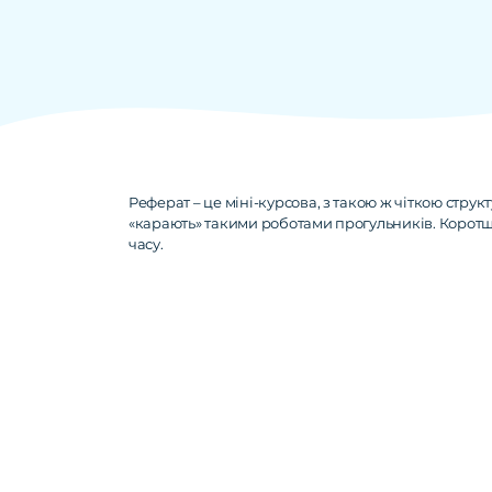
Реферат – це міні-курсова, з такою ж чіткою струк
«карають» такими роботами прогульників. Коротше
часу.