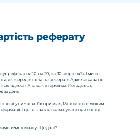
дять перевірку на антиплагіат. Стандартом унікальності для к
вказати такий % унікальності, який вам потрібен і ми гнучко 
артість реферату
ує реферат на 10, на 20, на 30 сторінок?». І ми не
ття, як «середня ціна на реферат». Адже справа не
, її складності. А також в термінах. Погодьтеся,
ж за день.
нності у вимогах. Як приклад, 15 сторінок великим
нформації. І це теж варто враховувати при оцінці
вимоги/методичку. Що далі?