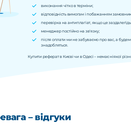
виконання чітко в терміни;
відповідність вимогам і побажанням замовник
перевірка на антиплагіат, якщо це заздалегід
менеджер постійно на зв'язку;
після оплати ми не забуваємо про вас, а будем
знадобляться.
Купити реферат в Києві чи в Одесі – немає ніякої різ
вага – відгуки