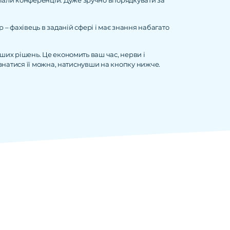
теріали конференцій. Дуже зручно впорядкувати за
 – фахівець в заданій сфері і має знання набагато
іших рішень. Це економить ваш час, нерви і
дізнатися її можна, натиснувши на кнопку нижче.