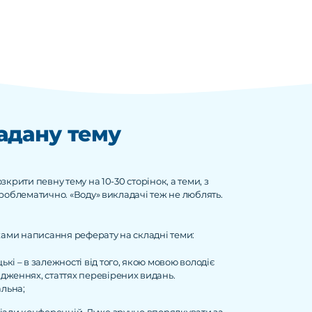
адану тему
крити певну тему на 10-30 сторінок, а теми, з
проблематично. «Воду» викладачі теж не люблять.
яхами написання реферату на складні теми:
ькі – в залежності від того, якою мовою володіє
ідженнях, статтях перевірених видань.
альна;