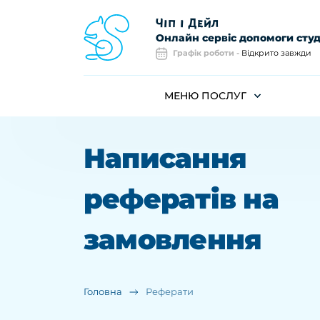
Чiп i Дейл
Онлайн сервiс допомоги сту
Графік роботи -
Відкрито завжди
МЕНЮ ПОСЛУГ
Написання
рефератів на
замовлення
Головна
Реферати