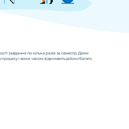
сті завдання по кілька разів за семестр. Деякі
роцесу і вони, часом, віднімають дійсно багато