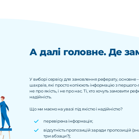
А далі головне. Де з
У виборі сервісу для замовлення реферату, основне – 
шахраїв, які просто копіюють інформацію з першого-лі
не про якість, і не про нас. Ті, хто хочуть замовити р
надійність.
Що ми маємо на увазі під якістю і надійністю?
перевірена інформація;
відсутність пропозицій заради пропозицій (зна
три абзаци?);