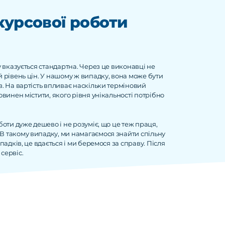
курсової роботи
у вказується стандартна. Через це виконавці не
й рівень цін. У нашому ж випадку, вона може бути
в. На вартість впливає наскільки терміновий
овинен містити, якого рівня унікальності потрібно
боти дуже дешево і не розуміє, що це теж праця,
В такому випадку, ми намагаємося знайти спільну
падків, це вдається і ми беремося за справу. Після
сервіс.