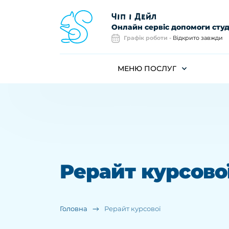
Чiп i Дейл
Онлайн сервiс допомоги сту
Графік роботи -
Відкрито завжди
МЕНЮ ПОСЛУГ
Рерайт курсово
Головна
Рерайт курсової