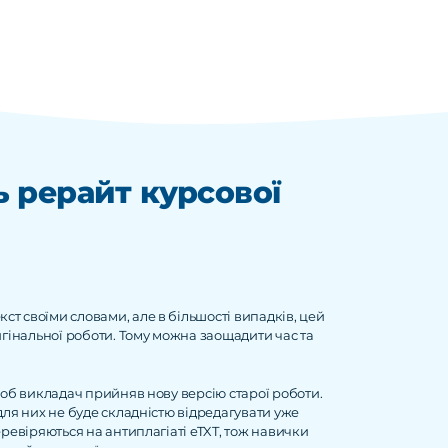
 рерайт курсової
т своїми словами, але в більшості випадків, цей
игінальної роботи. Тому можна заощадити час та
щоб викладач прийняв нову версію старої роботи.
для них не буде складністю відредагувати уже
еревіряються на антиплагіаті eTXT, тож навички