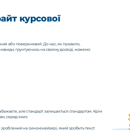
айт курсової
кий або поверхневий. До нас, як правило,
зновиди, грунтуючись на своєму досвіді, можемо
абажаєте, але стандарт залишається стандартом. Крім
ам, серед яких:
 зроблений на синонімайзері, який зробить текст