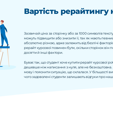
Вартість рерайтингу 
Зазвичай ціна за сторінку або за 1000 символів текст
можуть підвищити або знизити її, так як мають певни
абсолютно різною, адже залежить від безлічі факторі
рерайт курсової повинен бути, скільки сторінок він п
досягти й інші фактори.
Буває так, що студент хоче купити рерайт курсової ро
дешевше ніж написання з нуля, але не безкоштовна. 
мову і пояснити ситуацію, що склалася. У більшості ви
чого задоволені студенти залишають відгуки про наш 