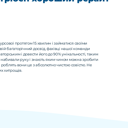
урсової протягом 15 хвилин і займатися своїми
ій багаторічний досвід, фахівці нашої команди
торським і довести його до 90% унікальності, таким
 набивали руку і знають яким чином можна зробити
І роблять вони це з абсолютно чистою совістю. Не
их хитрощів.