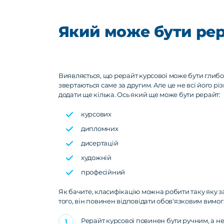
Який може бути рер
Виявляється, що рерайт курсової може бути глибо
звертаються саме за другим. Але це не всі його рі
додати ще кілька. Ось який ще може бути рерайт:
курсових
дипломних
дисертацій
художній
професійний
Як бачите, класифікацію можна робити таку яку з
того, він повинен відповідати обов'язковим вимог
Рерайт курсової повинен бути ручним, а не