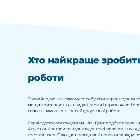
Хто найкраще зробить
роботи
Звичайно, можна самому спробувати переписувати текс
метод призводить до швидкої втоми і втрати якості ор
сили на замовленні рерайту курсової роботи.
Сервіс допомоги студентам Чіп і Дейл подбає про те, 
Адже наші автори пишуть студентські проекти з нуля, 
готовий текст. Плюс до всього, наші проекти завжди п