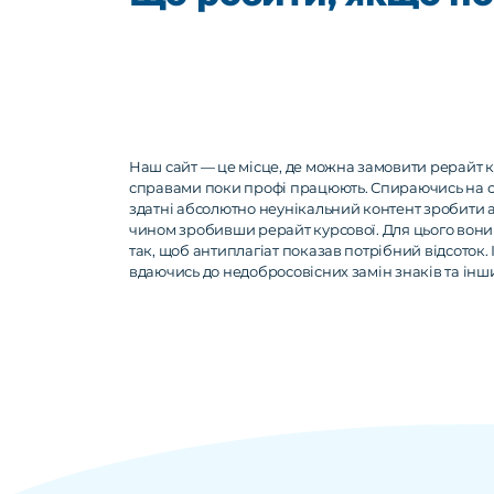
Наш сайт — це місце, де можна замовити рерайт к
справами поки профі працюють. Спираючись на св
здатні абсолютно неунікальний контент зробити ав
чином зробивши рерайт курсової. Для цього вони
так, щоб антиплагіат показав потрібний відсоток. 
вдаючись до недобросовісних замін знаків та інш