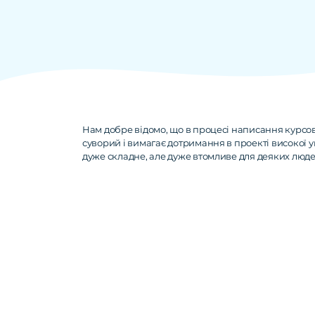
Нам добре відомо, що в процесі написання курсов
суворий і вимагає дотримання в проекті високої ун
дуже складне, але дуже втомливе для деяких люде