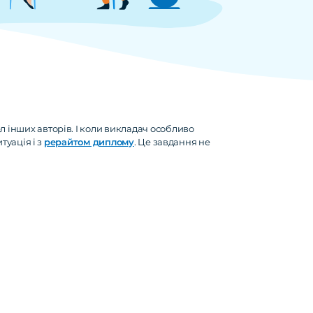
 інших авторів. І коли викладач особливо
туація і з
рерайтом диплому
. Це завдання не